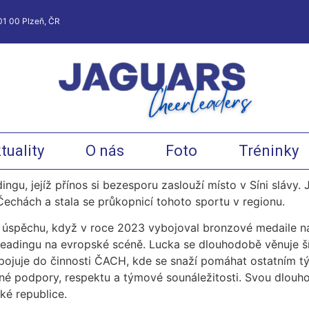
01 00 Plzeň, ČR
tuality
O nás
Foto
Tréninky
gu, jejíž přínos si bezesporu zaslouží místo v Síni slávy.
echách a stala se průkopnicí tohoto sportu v regionu.
úspěchu, když v roce 2023 vybojoval bronzové medaile na
eadingu na evropské scéně. Lucka se dlouhodobě věnuje šíř
zapojuje do činnosti ČACH, kde se snaží pomáhat ostatním t
mné podpory, respektu a týmové sounáležitosti. Svou dlouho
ké republice.