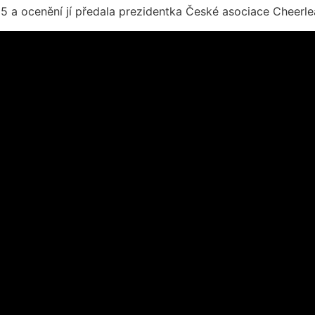
5 a ocenění jí předala prezidentka České asociace Cheerl