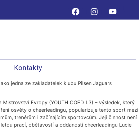
Kontakty
 Jako jedna ze zakladatelek klubu Pilsen Jaguars
 Mistrovství Evropy (YOUTH COED L3) – výsledek, který
ení osvěty o cheerleadingu, popularizuje tento sport mezi
ýmům, trenérům i začínajícím sportovcům. Její činnost není
letou prací, obětavostí a oddaností cheerleadingu Lucie