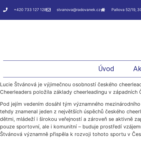
+420 733 127 128
stvanova@radovanek.cz
Pallova 52/19, 3
Úvod
Ak
Lucie Štvánová je výjimečnou osobností českého cheerleadin
Cheerleaders položila základy cheerleadingu v západních Č
Pod jejím vedením dosáhl tým významného mezinárodního 
tehdy znamenal jeden z největších úspěchů českého cheerl
dětmi, mládeží i širokou veřejností a zároveň se aktivně 
pouze sportovní, ale i komunitní – buduje prostředí vzáje
Štvánová významně přispěla k rozvoji tohoto sportu v Čes